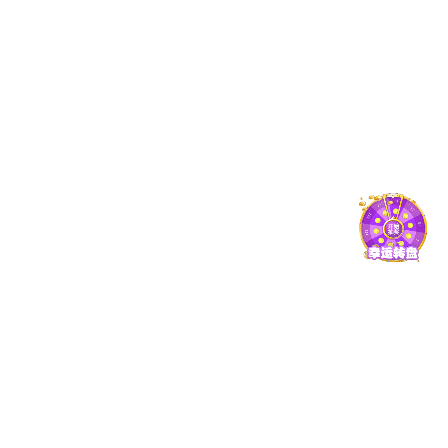
票销售还是品牌赞助上都能产生显著影响。假如他决定再穿
上骑士队战袍，那么相关商品和周边产品必然会迎来热潮，
为俱乐部创造丰厚利润。
其次，媒体关注度也将在短时间内急剧上升。无论是新闻报
道还是社交媒体讨论，都将围绕着他的回归展开。这种曝光
率不仅有助于提升球队形象，更能吸引更多赞助商关注，从
而增加资金投入，有助于未来建设更加强大的阵容。
综上所述，从市场潜力来看，引入勒布朗·詹姆斯不仅是一项
体育决策，同时也是一项经济投资，这将推动骑士队向前发
展并增强竞争实力。
4、未来展望与可能性
尽管目前关于勒布朗·詹姆斯重返克利夫兰仍然只是一个预
测，但这种可能性并非完全不实际。从他的言辞中可以看