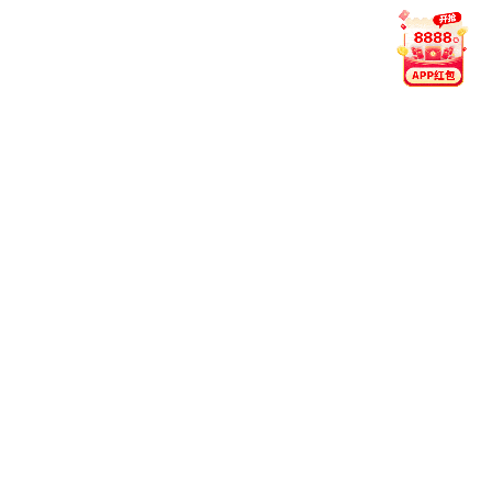
利夫兰”的预测，不仅蕴含着浓厚的人文情怀，也反映出当下
NBA格局变动带来的新机遇。无论最终结果如何，这样一种
设想都足以激励球迷们再次聚焦这位传奇球星及其曾经辉煌
过的舞台，让我们共同期待未来更多精彩瞬间。
同时，对于篮球界乃至社会而言，这样一次传奇性的回归，
不只是简单的数据叠加，而是真正意义上的精神传承，是对
青春岁月最美好的致敬。在风云变幻之际，希望各方能够携
手合作，共同见证这一伟大时刻，为篮球文化续写更加辉煌
的新篇章！
分享到：