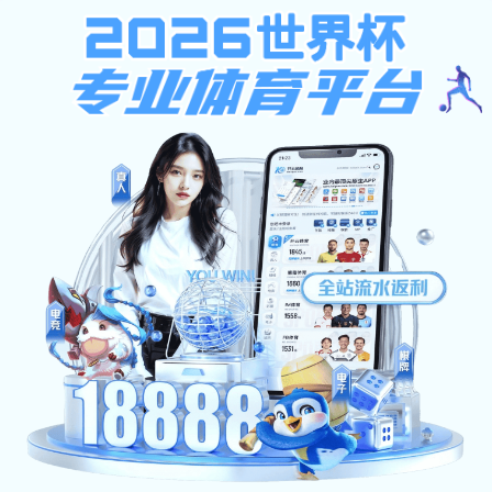
注册入口
OB官网首页入口
· 体育观
看更便捷
连接你的赛事视野，打造球迷专属的数字主场。
ob官网首
页入口网页版
提供多终端支持、高清视频、 实时比分与赛
事推荐，让你随时随地畅享体育内容。
网页端入口