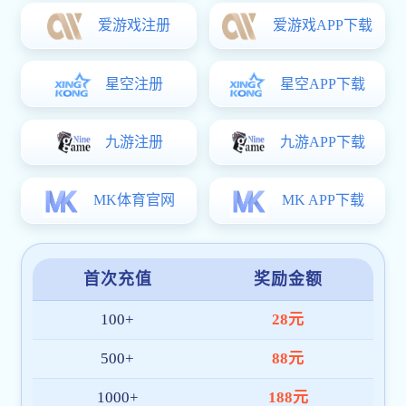
首页
体育快讯
正文
在近日的NBA比赛中，米切尔坚定表示他仍然对系列赛抱有
希望，而哈登则凭借其丰富的经验应对大场面挑战。这篇文
章将从四个方面进行详细阐述。首先，我们将分析米切尔在
面对逆境时展现出的坚定信念，以及他如何激励队友。其
次，我们将探讨哈登在关键比赛中的表现和心态。接着，我
们会讨论两位球员在团队合作中的重要性，最后总结他们各
自的优势及其对未来比赛的影响。这场系列赛不仅是个人能
力的较量，更是心理素质与团队配合的考验。
1、米切尔的坚定信念
米切尔作为球队的重要核心，他始终保持着乐观和积极的态
度。在面对系列赛的不利局面时，他没有选择放弃，而是用
自己的言行激励了全队。他相信，只要努力拼搏，就一定能