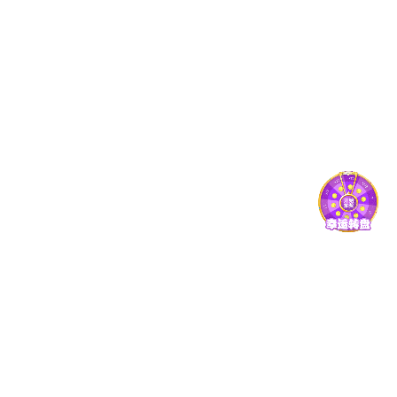
米切尔和哈登虽然风格迥异，但都具备极强的团队意识。在
现代篮球中，仅靠个人英雄主义是难以取得成功的，因此，
两者都深知团队合作的重要性，并通过实际行动强化这一理
念。
米切尔通过自身努力树立榜样，引导队友不断提高。在训练
中，他总是率先投入，提高自己的技术水平，并鼓励其他人
追赶。同时，在比赛过程中，他善于制造机会，为队友创造
更好的投篮条件，这种无私和支持让整个团队气氛更加融
洽。
而哈登则以其精湛的传球能力，为球队构建起流畅有效的进
攻体系。他不仅仅关注个人得分，更注重如何将每个角色发
挥到最大化，通过合理分配球权，使每个队员都能参与到进
攻当中。这样的策略，不仅提高了球队整体战斗力，也增强
了彼此之间默契程度。