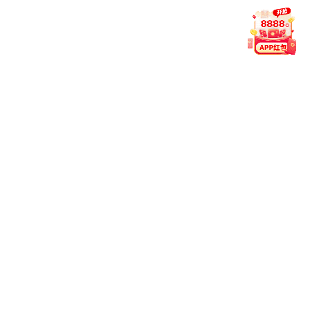
总结：
从这场系列赛来看，米切尔与哈登都是不可忽视的人物，各
自所带来的积极影响对于整个赛事走向至关重要。两人相辅
相成，一方面激发了彼此潜力，一方面也为观众呈现了一场
精彩绝伦、高水平竞技体育盛宴.
未来，他们将在不断磨砺中寻求突破，希望通过彼此间良好
互动以及共同奋斗，实现最终目标，共同书写属于他们时代
的新篇章！
分享到：