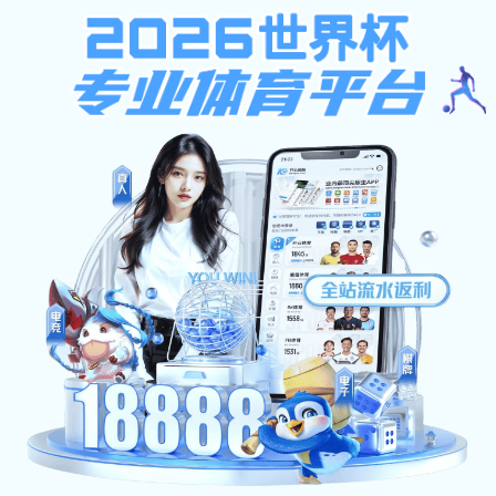
注册入口
OB官网首页入口
· 体育观
看更便捷
连接你的赛事视野，打造球迷专属的数字主场。
ob官网首
页入口网页版
提供多终端支持、高清视频、 实时比分与赛
事推荐，让你随时随地畅享体育内容。
网页端入口