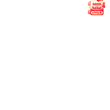
图斯或继续在意甲续写传奇，这是一个涉及多方面因素的重
要决策。从目前情况来看，无论是为了个人成长还是为了团
队利益，这都是一个明智之举。通过不断努力，相信他能够
实现自己的理想，并为中国乃至全球球迷奉献精彩表现！
最后，希望我们能持续关注加丁的发展历程，看着这位年轻
天才如何一步步朝着伟大的目标迈进。同时，也期待着更多
像他一样有潜力的新星涌现，为中国乃至世界各地足球事业
贡献力量！
分享到：