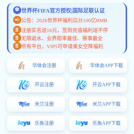
下载APP
斯基拉透露加蒂更愿意留在尤文图斯或
继续在意甲赛场拼搏
2026-06-29 21:59
阅读 47 次