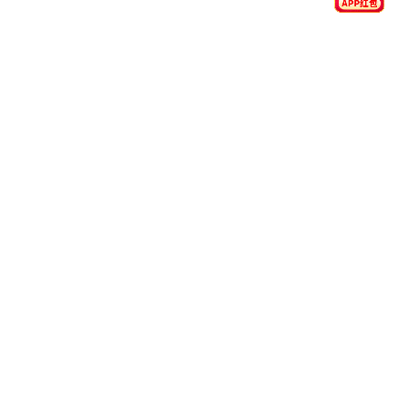
义。在当今竞争日益激烈的足球环境中，各支球队需灵活运
用资源，以求最大限度地发挥自身优势，实现全面发展。
Total, 这一举措不仅能够帮助泰山队优化当前阵容，更将推
动年轻球员成长，实现全体参与者共同受益，是一种非常值
得借鉴的发展模式，为中国足球注入了新的活力与希望。
分享到：
上一篇
斯通强调续约KD目标是让他在火箭…
下一篇