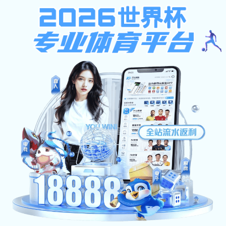
注册入口
OB官网首页入口
· 体育观
看更便捷
连接你的赛事视野，打造球迷专属的数字主场。
ob官网首
页入口网页版
提供多终端支持、高清视频、 实时比分与赛
事推荐，让你随时随地畅享体育内容。
网页端入口