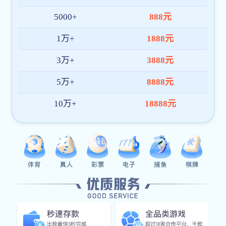
挫折。
此外，由于外援名额有限，在阵容配置上，如何合理利用现
有资源成为了一大挑战。一些年轻本土球员缺乏出场机会，
而与之相对的是部分外援则由于状态不佳而频繁占用比赛名
额，这种情况显然不能持续下去。
因此，在这样的背景下，对外援进行调整已经是势在必行，
而外租一些表现平平但又具备潜力的球员就成了一个可行的
方案，以此来优化球队结构，提高整体战斗力。
2、马德鲁加的外租方案
马德鲁加作为一名年轻且富有潜力的球员，其在训练和比赛
中的表现都备受关注。然而，由于竞争激烈，他在泰山队中
的出场机会有限。因此，将马德鲁加进行短期租借，不仅可
以为他创造更多锻炼机会，也能帮助他积累宝贵的实战经