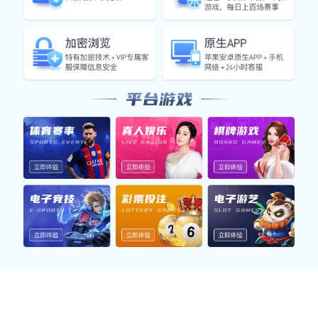
验。
具体而言，可以考虑将马德鲁加租借到中下游俱乐部，这样
既能够保证他获得足够的出场时间，又能让泰山队保持对他
的控制权。此外，选择适合他的俱乐部也能确保他融入新环
境，并迅速找到比赛状态。
通过这样的方式，不仅能够解决目前球队阵容饱和的问题，
同时也为马德鲁加个人发展开辟了一条新的道路，这无疑是
一项双赢策略。
3、多方共赢策略分析
实施马德鲁加的租借方案后，各方利益均可得到最大化。从
泰山队角度来看，释放出一个外援名额后，可以引进其他更
具威胁性的高水平球员，从而提升整体实力。同时，球队还
可以根据市场需求灵活调整阵容，以应对不同阶段的挑战。