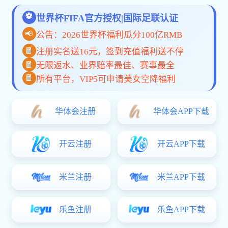
下载APP
意媒称伊布要求解雇阿莱格里红鸟欲将
主帅任命权交给伊布
2026-06-18 21:30
阅读 49 次